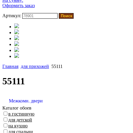
На сумму:
Оформить заказ
Артикул:
Главная
для прихожей
55111
55111
Межкомн. двери
Каталог обоев
в гостинную
для детской
на кухню
для спальни