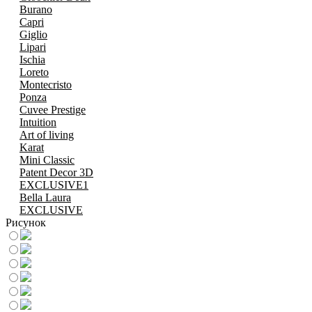
Burano
Capri
Giglio
Lipari
Ischia
Loreto
Montecristo
Ponza
Cuvee Prestige
Intuition
Art of living
Karat
Mini Classic
Patent Decor 3D
EXCLUSIVE1
Bella Laura
EXCLUSIVE
Рисунок