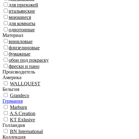
для прихожей
итальянские
моющиеся
для комнаты
однотонные
Материал
виниловые
флизелиновые
бумажные
обои под покраску
фрески и пано
Производитель
Америка
WALLQUEST
Бельгия
Grandeco
Германия
Marburg
A.S.Creation
KT Exlusive
Голландия
BN International
Коллекция