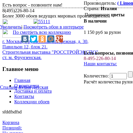
Производитель:
( Limon
Есть вопрос - позвоните нам!
Страна:
Италия
8(495)226-80-14
Помещение:
цветы
Более 3000 обоев ведущих мировых производителей
В наличии
Увеличить
|
Посмотреть обои в интерьере
По смотреть всю коллекцию
1 150
руб за рулон
г.
Москва
,
Фрунзенская набережная, д. 30
,
Павильон 12, блок 21.
Строительная выставка "РОССТРОЙЭКСПО"
Есть вопросы, позвони
ст. м. Фрунзенская.
8-495-226-80-14
Наши контакты:
Главное меню
Количество:
Главная
Расчёт количества руло
О компании
Спальня
Кухня
Детская
Доставка и оплата
Контакты
Коллекции обоев
sfddfsdfsd
Корзина
Позиций: