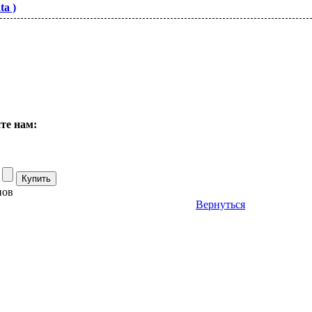
ta )
те нам:
нов
Вернуться