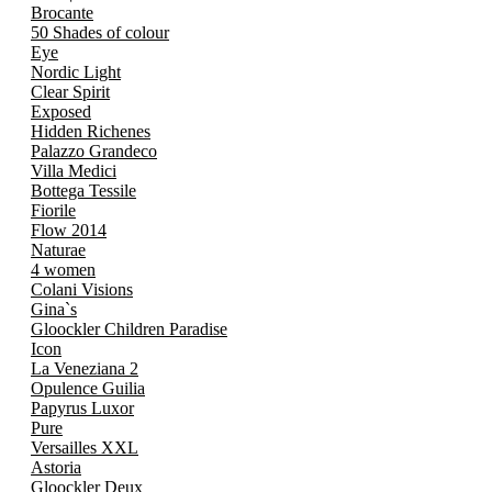
Brocante
50 Shades of colour
Eye
Nordic Light
Clear Spirit
Exposed
Hidden Richenes
Palazzo Grandeco
Villa Medici
Bottega Tessile
Fiorile
Flow 2014
Naturae
4 women
Colani Visions
Gina`s
Gloockler Children Paradise
Icon
La Veneziana 2
Opulence Guilia
Papyrus Luxor
Pure
Versailles XXL
Astoria
Gloockler Deux