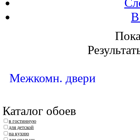
Сл
В
Пок
Результаты
Межкомн. двери
Каталог обоев
в гостинную
для детской
на кухню
для спальни