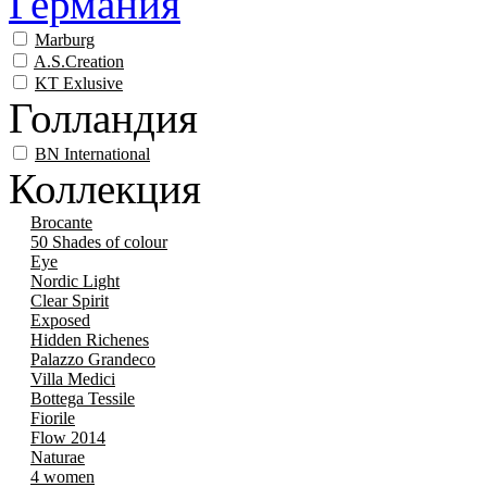
Германия
Marburg
A.S.Creation
KT Exlusive
Голландия
BN International
Коллекция
Brocante
50 Shades of colour
Eye
Nordic Light
Clear Spirit
Exposed
Hidden Richenes
Palazzo Grandeco
Villa Medici
Bottega Tessile
Fiorile
Flow 2014
Naturae
4 women