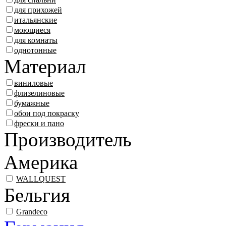
для прихожей
итальянские
моющиеся
для комнаты
однотонные
Материал
виниловые
флизелиновые
бумажные
обои под покраску
фрески и пано
Производитель
Америка
WALLQUEST
Бельгия
Grandeco