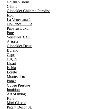
Colani Visions
Gina`s
Gloockler Children Paradise
Icon
La Veneziana 2
Opulence Guilia
Papyrus Luxor
Pure
Versailles XXL
Astoria
Gloockler Deux
Burano
Capri
Giglio
Lipari
Ischia
Loreto
Montecristo
Ponza
Cuvee Prestige
Intuition
Art of living
Karat
Mini Classic
Patent Decor 3D