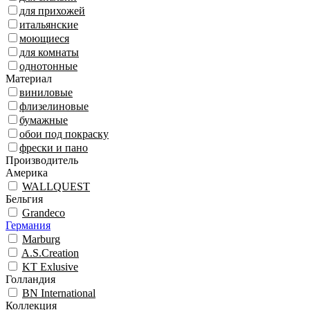
для прихожей
итальянские
моющиеся
для комнаты
однотонные
Материал
виниловые
флизелиновые
бумажные
обои под покраску
фрески и пано
Производитель
Америка
WALLQUEST
Бельгия
Grandeco
Германия
Marburg
A.S.Creation
KT Exlusive
Голландия
BN International
Коллекция