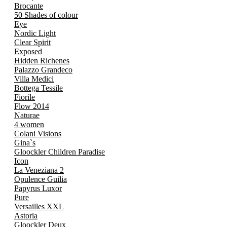
Brocante
50 Shades of colour
Eye
Nordic Light
Clear Spirit
Exposed
Hidden Richenes
Palazzo Grandeco
Villa Medici
Bottega Tessile
Fiorile
Flow 2014
Naturae
4 women
Colani Visions
Gina`s
Gloockler Children Paradise
Icon
La Veneziana 2
Opulence Guilia
Papyrus Luxor
Pure
Versailles XXL
Astoria
Gloockler Deux