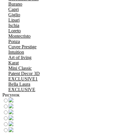
Burano
Capri
Giglio
Lipari
Ischia
Loreto
Montecristo
Ponza
Cuvee Prestige
Intuition
Art of living
Karat
Mini Classic
Patent Decor 3D
EXCLUSIVE1
Bella Laura
EXCLUSIVE
Рисунок