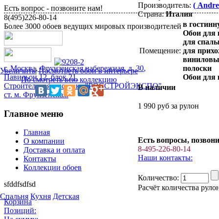
Производитель:
( Andre
Есть вопрос - позвоните нам!
Страна:
Италия
8(495)226-80-14
в гостинн
Более 3000 обоев ведущих мировых производителей
Обои для 
для спаль
Помещение:
для прих
виниловы
г.
Москва
,
Фрунзенская набережная, д. 30
,
полоски
Увеличить
|
Посмотреть обои в интерьере
Павильон 12, блок 21.
Обои для
По смотреть всю коллекцию
Строительная выставка "РОССТРОЙЭКСПО"
В наличии
ст. м. Фрунзенская.
1 990
руб за рулон
Главное меню
Главная
Есть вопросы, позвони
О компании
8-495-226-80-14
Доставка и оплата
Наши контакты:
Контакты
Коллекции обоев
Количество:
sfddfsdfsd
Расчёт количества руло
Спальня
Кухня
Детская
Корзина
Позиций: