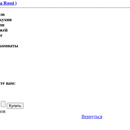
a Rossi )
ую
кухни
ни
ожей
е
 комнаты
те нам:
нов
Вернуться