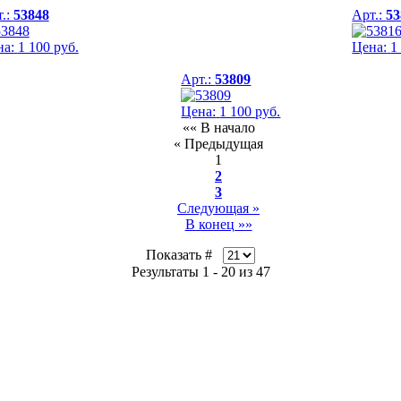
.:
53848
Арт.:
53
на:
1 100
руб.
Цена:
1
Арт.:
53809
Цена:
1 100
руб.
«« В начало
« Предыдущая
1
2
3
Следующая »
В конец »»
Показать #
Результаты 1 - 20 из 47