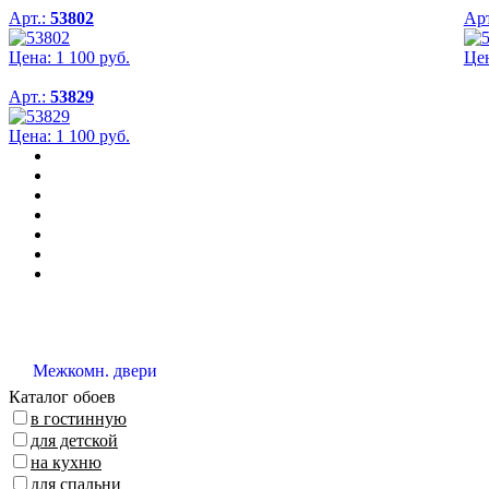
Арт.:
53802
Арт
Цена:
1 100
руб.
Це
Арт.:
53829
Цена:
1 100
руб.
Межкомн. двери
Каталог обоев
в гостинную
для детской
на кухню
для спальни