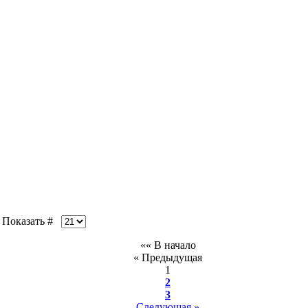
оказать #
«« В начало
« Предыдущая
1
2
3
Следующая »