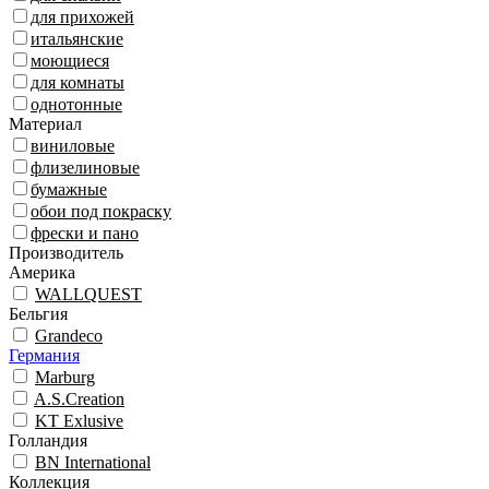
для прихожей
итальянские
моющиеся
для комнаты
однотонные
Материал
виниловые
флизелиновые
бумажные
обои под покраску
фрески и пано
Производитель
Америка
WALLQUEST
Бельгия
Grandeco
Германия
Marburg
A.S.Creation
KT Exlusive
Голландия
BN International
Коллекция