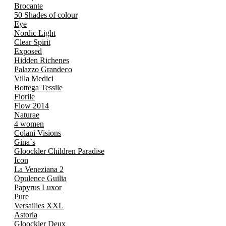
Brocante
50 Shades of colour
Eye
Nordic Light
Clear Spirit
Exposed
Hidden Richenes
Palazzo Grandeco
Villa Medici
Bottega Tessile
Fiorile
Flow 2014
Naturae
4 women
Colani Visions
Gina`s
Gloockler Children Paradise
Icon
La Veneziana 2
Opulence Guilia
Papyrus Luxor
Pure
Versailles XXL
Astoria
Gloockler Deux