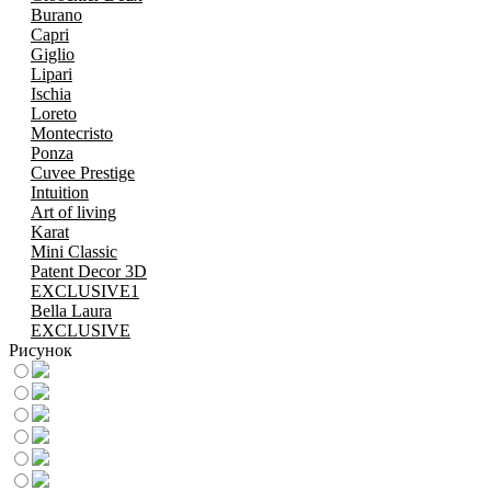
Burano
Capri
Giglio
Lipari
Ischia
Loreto
Montecristo
Ponza
Cuvee Prestige
Intuition
Art of living
Karat
Mini Classic
Patent Decor 3D
EXCLUSIVE1
Bella Laura
EXCLUSIVE
Рисунок