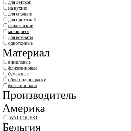
для детской
на кухню
для спальни
для прихожей
итальянские
моющиеся
для комнаты
однотонные
Материал
виниловые
флизелиновые
бумажные
обои под покраску
фрески и пано
Производитель
Америка
WALLQUEST
Бельгия