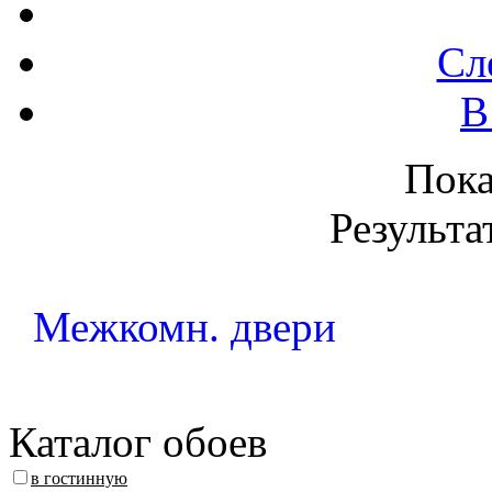
Сл
В
Пок
Результа
Межкомн. двери
Каталог обоев
в гостинную