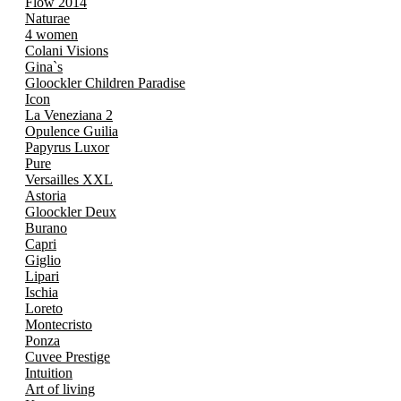
Flow 2014
Naturae
4 women
Colani Visions
Gina`s
Gloockler Children Paradise
Icon
La Veneziana 2
Opulence Guilia
Papyrus Luxor
Pure
Versailles XXL
Astoria
Gloockler Deux
Burano
Capri
Giglio
Lipari
Ischia
Loreto
Montecristo
Ponza
Cuvee Prestige
Intuition
Art of living