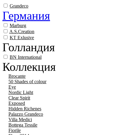
Grandeco
Германия
Marburg
A.S.Creation
KT Exlusive
Голландия
BN International
Коллекция
Brocante
50 Shades of colour
Eye
Nordic Light
Clear Spirit
Exposed
Hidden Richenes
Palazzo Grandeco
Villa Medici
Bottega Tessile
Fiorile