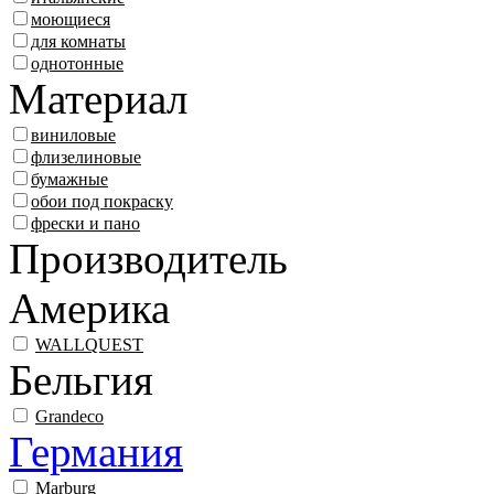
моющиеся
для комнаты
однотонные
Материал
виниловые
флизелиновые
бумажные
обои под покраску
фрески и пано
Производитель
Америка
WALLQUEST
Бельгия
Grandeco
Германия
Marburg