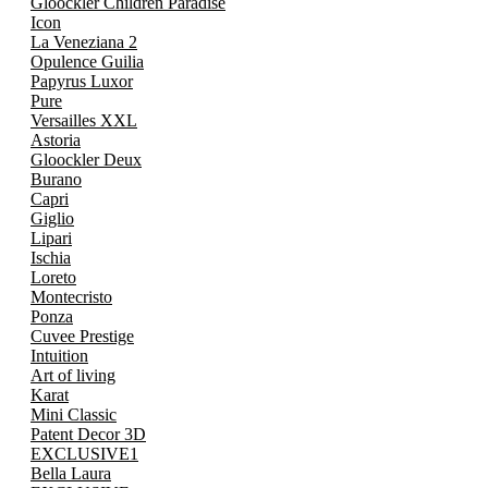
Gloockler Children Paradise
Icon
La Veneziana 2
Opulence Guilia
Papyrus Luxor
Pure
Versailles XXL
Astoria
Gloockler Deux
Burano
Capri
Giglio
Lipari
Ischia
Loreto
Montecristo
Ponza
Cuvee Prestige
Intuition
Art of living
Karat
Mini Classic
Patent Decor 3D
EXCLUSIVE1
Bella Laura