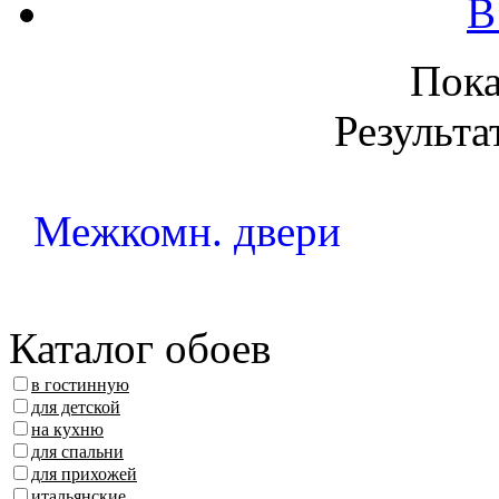
В
Пок
Результа
Межкомн. двери
Каталог обоев
в гостинную
для детской
на кухню
для спальни
для прихожей
итальянские