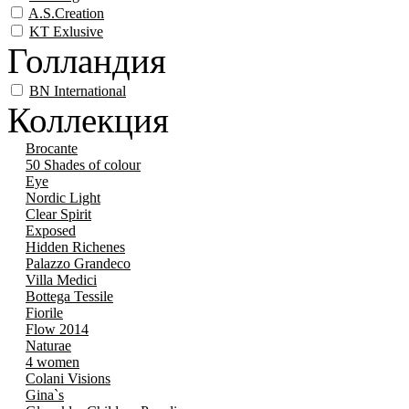
A.S.Creation
KT Exlusive
Голландия
BN International
Коллекция
Brocante
50 Shades of colour
Eye
Nordic Light
Clear Spirit
Exposed
Hidden Richenes
Palazzo Grandeco
Villa Medici
Bottega Tessile
Fiorile
Flow 2014
Naturae
4 women
Colani Visions
Gina`s