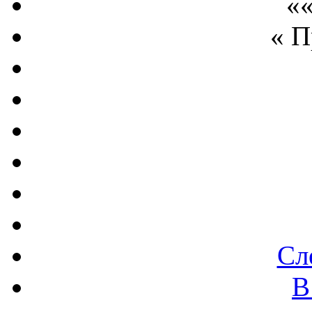
««
« 
Сл
В