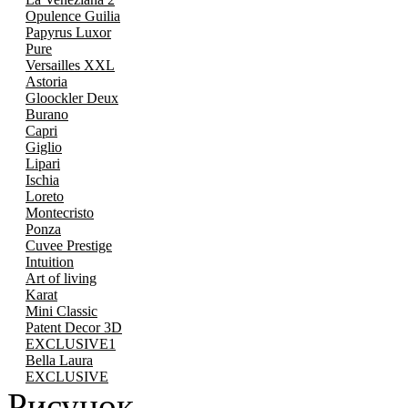
Opulence Guilia
Papyrus Luxor
Pure
Versailles XXL
Astoria
Gloockler Deux
Burano
Capri
Giglio
Lipari
Ischia
Loreto
Montecristo
Ponza
Cuvee Prestige
Intuition
Art of living
Karat
Mini Classic
Patent Decor 3D
EXCLUSIVE1
Bella Laura
EXCLUSIVE
Рисунок