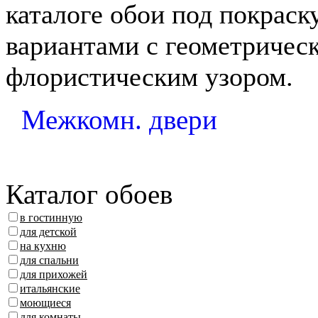
каталоге обои под покрас
вариантами с геометричес
флористическим узором.
Межкомн. двери
Каталог обоев
в гостинную
для детской
на кухню
для спальни
для прихожей
итальянские
моющиеся
для комнаты