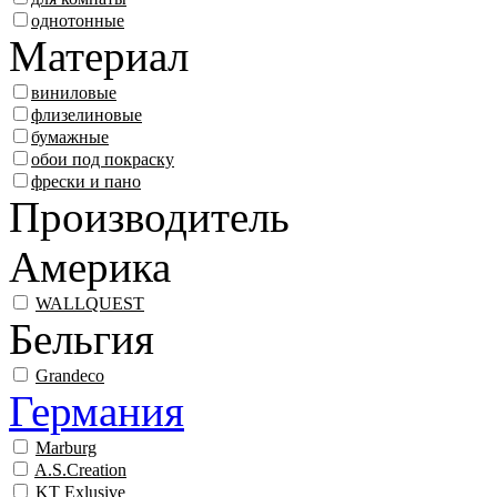
однотонные
Материал
виниловые
флизелиновые
бумажные
обои под покраску
фрески и пано
Производитель
Америка
WALLQUEST
Бельгия
Grandeco
Германия
Marburg
A.S.Creation
KT Exlusive