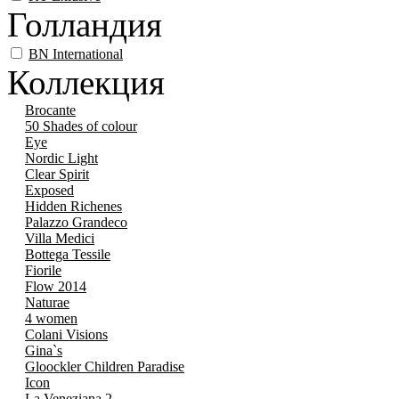
Голландия
BN International
Коллекция
Brocante
50 Shades of colour
Eye
Nordic Light
Clear Spirit
Exposed
Hidden Richenes
Palazzo Grandeco
Villa Medici
Bottega Tessile
Fiorile
Flow 2014
Naturae
4 women
Colani Visions
Gina`s
Gloockler Children Paradise
Icon
La Veneziana 2