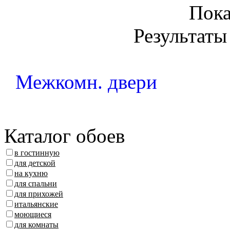
Пок
Результаты 
Межкомн. двери
Каталог обоев
в гостинную
для детской
на кухню
для спальни
для прихожей
итальянские
моющиеся
для комнаты