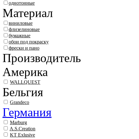
однотонные
Материал
виниловые
флизелиновые
бумажные
обои под покраску
фрески и пано
Производитель
Америка
WALLQUEST
Бельгия
Grandeco
Германия
Marburg
A.S.Creation
KT Exlusive