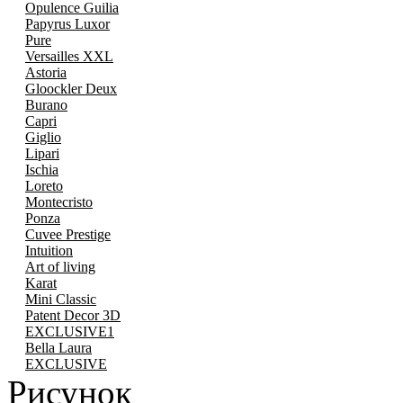
Opulence Guilia
Papyrus Luxor
Pure
Versailles XXL
Astoria
Gloockler Deux
Burano
Capri
Giglio
Lipari
Ischia
Loreto
Montecristo
Ponza
Cuvee Prestige
Intuition
Art of living
Karat
Mini Classic
Patent Decor 3D
EXCLUSIVE1
Bella Laura
EXCLUSIVE
Рисунок