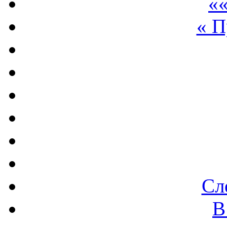
««
« 
Сл
В