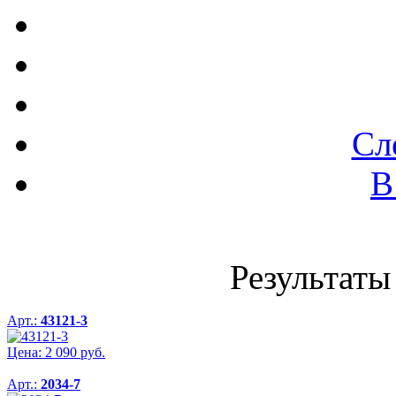
Сл
В
Результаты 
Арт.:
43121-3
Цена:
2 090
руб.
Арт.:
2034-7