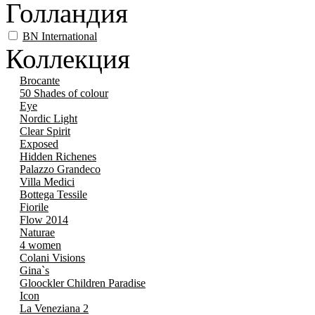
Голландия
BN International
Коллекция
Brocante
50 Shades of colour
Eye
Nordic Light
Clear Spirit
Exposed
Hidden Richenes
Palazzo Grandeco
Villa Medici
Bottega Tessile
Fiorile
Flow 2014
Naturae
4 women
Colani Visions
Gina`s
Gloockler Children Paradise
Icon
La Veneziana 2