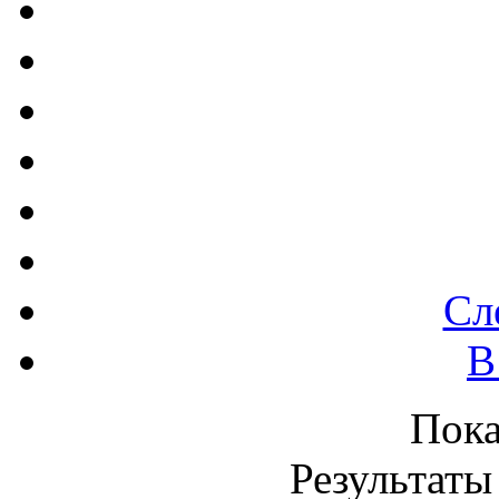
Сл
В
Пок
Результаты 