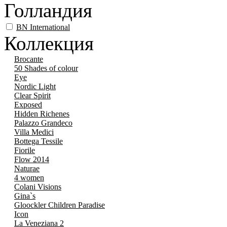
Голландия
BN International
Коллекция
Brocante
50 Shades of colour
Eye
Nordic Light
Clear Spirit
Exposed
Hidden Richenes
Palazzo Grandeco
Villa Medici
Bottega Tessile
Fiorile
Flow 2014
Naturae
4 women
Colani Visions
Gina`s
Gloockler Children Paradise
Icon
La Veneziana 2