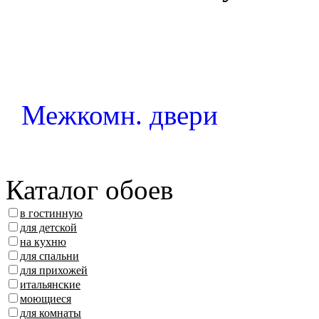
Межкомн. двери
Каталог обоев
в гостинную
для детской
на кухню
для спальни
для прихожей
итальянские
моющиеся
для комнаты