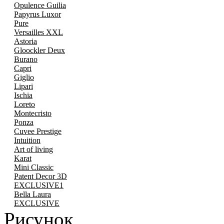
Opulence Guilia
Papyrus Luxor
Pure
Versailles XXL
Astoria
Gloockler Deux
Burano
Capri
Giglio
Lipari
Ischia
Loreto
Montecristo
Ponza
Cuvee Prestige
Intuition
Art of living
Karat
Mini Classic
Patent Decor 3D
EXCLUSIVE1
Bella Laura
EXCLUSIVE
Рисунок