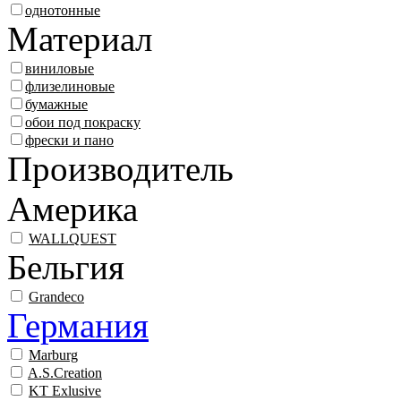
однотонные
Материал
виниловые
флизелиновые
бумажные
обои под покраску
фрески и пано
Производитель
Америка
WALLQUEST
Бельгия
Grandeco
Германия
Marburg
A.S.Creation
KT Exlusive