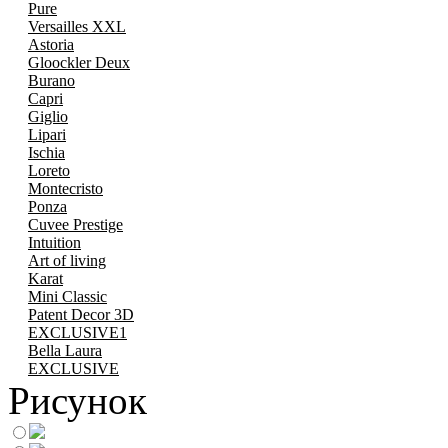
Pure
Versailles XXL
Astoria
Gloockler Deux
Burano
Capri
Giglio
Lipari
Ischia
Loreto
Montecristo
Ponza
Cuvee Prestige
Intuition
Art of living
Karat
Mini Classic
Patent Decor 3D
EXCLUSIVE1
Bella Laura
EXCLUSIVE
Рисунок