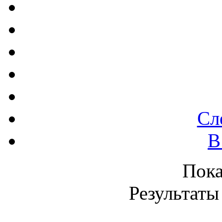
Сл
В
Пок
Результаты 