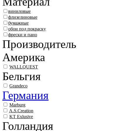
Материал
виниловые
флизелиновые
бумажные
обои под покраску
фрески и пано
Производитель
Америка
WALLQUEST
Бельгия
Grandeco
Германия
Marburg
A.S.Creation
KT Exlusive
Голландия