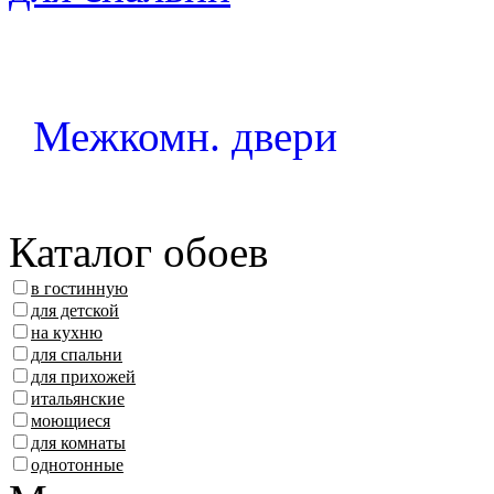
Межкомн. двери
Каталог обоев
в гостинную
для детской
на кухню
для спальни
для прихожей
итальянские
моющиеся
для комнаты
однотонные