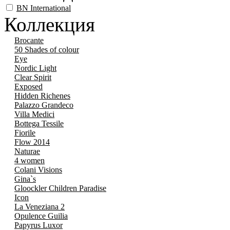
BN International
Коллекция
Brocante
50 Shades of colour
Eye
Nordic Light
Clear Spirit
Exposed
Hidden Richenes
Palazzo Grandeco
Villa Medici
Bottega Tessile
Fiorile
Flow 2014
Naturae
4 women
Colani Visions
Gina`s
Gloockler Children Paradise
Icon
La Veneziana 2
Opulence Guilia
Papyrus Luxor